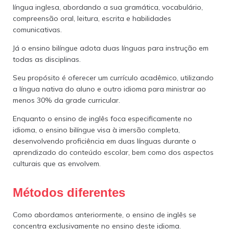
língua inglesa, abordando a sua gramática, vocabulário,
compreensão oral, leitura, escrita e habilidades
comunicativas.
Já o ensino bilíngue adota duas línguas para instrução em
todas as disciplinas.
Seu propósito é oferecer um currículo acadêmico, utilizando
a língua nativa do aluno e outro idioma para ministrar ao
menos 30% da grade curricular.
Enquanto o ensino de inglês foca especificamente no
idioma, o ensino bilíngue visa à imersão completa,
desenvolvendo proficiência em duas línguas durante o
aprendizado do conteúdo escolar, bem como dos aspectos
culturais que as envolvem.
Métodos diferentes
Como abordamos anteriormente, o ensino de inglês se
concentra exclusivamente no ensino deste idioma.