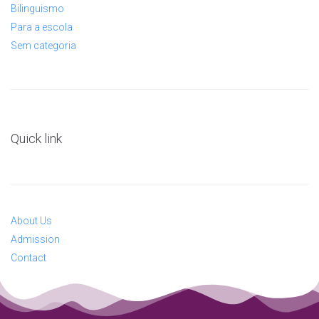
Bilinguismo
Para a escola
Sem categoria
Quick link
About Us
Admission
Contact