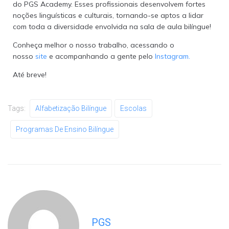
do PGS Academy. Esses profissionais desenvolvem fortes
noções linguísticas e culturais, tornando-se aptos a lidar
com toda a diversidade envolvida na sala de aula bilíngue!
Conheça melhor o nosso trabalho, acessando o
nosso
site
e acompanhando a gente pelo
Instagram.
Até breve!
Tags:
Alfabetização Bilíngue
Escolas
Programas De Ensino Bilíngue
PGS