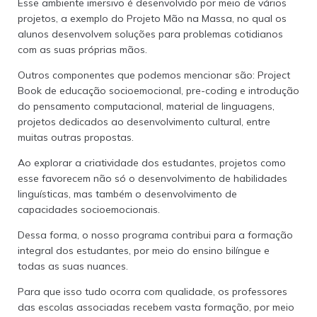
Esse ambiente imersivo é desenvolvido por meio de vários
projetos, a exemplo do Projeto Mão na Massa, no qual os
alunos desenvolvem soluções para problemas cotidianos
com as suas próprias mãos.
Outros componentes que podemos mencionar são: Project
Book de educação socioemocional, pre-coding e introdução
do pensamento computacional, material de linguagens,
projetos dedicados ao desenvolvimento cultural, entre
muitas outras propostas.
Ao explorar a criatividade dos estudantes, projetos como
esse favorecem não só o desenvolvimento de habilidades
linguísticas, mas também o desenvolvimento de
capacidades socioemocionais.
Dessa forma, o nosso programa contribui para a formação
integral dos estudantes, por meio do ensino bilíngue e
todas as suas nuances.
Para que isso tudo ocorra com qualidade, os professores
das escolas associadas recebem vasta formação, por meio