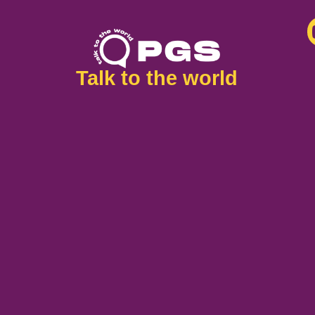
Talk to the world