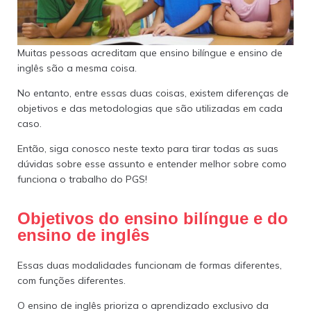
Muitas pessoas acreditam que ensino bilíngue e ensino de
inglês são a mesma coisa.
No entanto, entre essas duas coisas, existem diferenças de
objetivos e das metodologias que são utilizadas em cada
caso.
Então, siga conosco neste texto para tirar todas as suas
dúvidas sobre esse assunto e entender melhor sobre como
funciona o trabalho do PGS!
Objetivos do ensino bilíngue e do
ensino de inglês
Essas duas modalidades funcionam de formas diferentes,
com funções diferentes.
O ensino de inglês prioriza o aprendizado exclusivo da