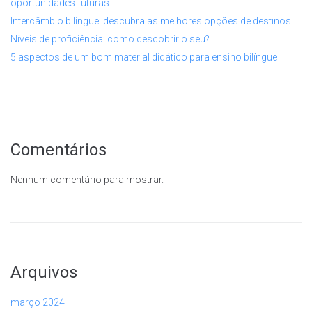
oportunidades futuras
Intercâmbio bilíngue: descubra as melhores opções de destinos!
Níveis de proficiência: como descobrir o seu?
5 aspectos de um bom material didático para ensino bilíngue
Comentários
Nenhum comentário para mostrar.
Arquivos
março 2024