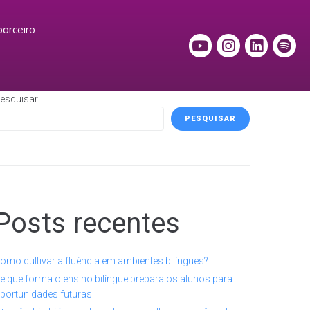
parceiro
esquisar
PESQUISAR
Posts recentes
omo cultivar a fluência em ambientes bilíngues?
e que forma o ensino bilíngue prepara os alunos para
portunidades futuras