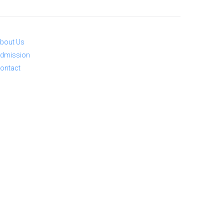
bout Us
dmission
ontact