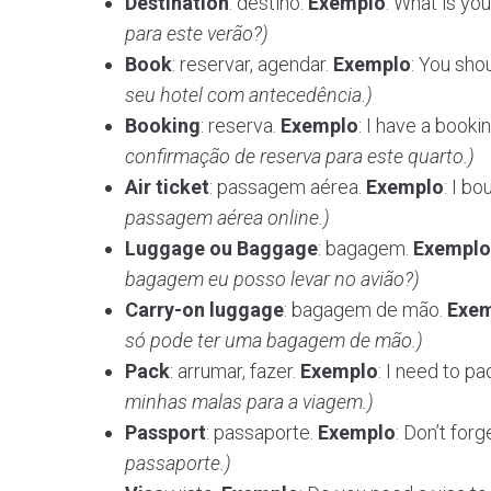
Destination
: destino.
Exemplo
: What is yo
para este verão?)
Book
: reservar, agendar.
Exemplo
: You sho
seu hotel com antecedência.)
Booking
: reserva.
Exemplo
: I have a booki
confirmação de reserva para este quarto.)
Air ticket
: passagem aérea.
Exemplo
: I bo
passagem aérea online.)
Luggage ou Baggage
: bagagem.
Exemplo
bagagem eu posso levar no avião?)
Carry-on luggage
: bagagem de mão.
Exe
só pode ter uma bagagem de mão.)
Pack
: arrumar, fazer.
Exemplo
: I need to pa
minhas malas para a viagem.)
Passport
: passaporte.
Exemplo
: Don’t for
passaporte.)