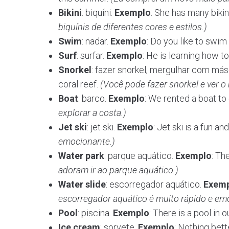
Bikini
: biquíni.
Exemplo
: She has many bikin
biquínis de diferentes cores e estilos.)
Swim
: nadar.
Exemplo
: Do you like to swim
Surf
: surfar.
Exemplo
: He is learning how to
Snorkel
: fazer snorkel, mergulhar com más
coral reef.
(Você pode fazer snorkel e ver o r
Boat
: barco.
Exemplo
: We rented a boat to
explorar a costa.)
Jet ski
: jet ski.
Exemplo
: Jet ski is a fun and
emocionante.)
Water park
: parque aquático.
Exemplo
: Th
adoram ir ao parque aquático.)
Water slide
: escorregador aquático.
Exem
escorregador aquático é muito rápido e em
Pool
: piscina.
Exemplo
: There is a pool in o
Ice cream
: sorvete.
Exemplo
: Nothing bett