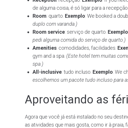
de alguma coisa, é só ligar para a recepção
Room
: quarto.
Exemplo
: We booked a doub
duplo com varanda.)
Room service
: serviço de quarto.
Exemplo
pedi alguma comida do serviço de quarto.)
Amenities
: comodidades, facilidades.
Exe
gym and a spa.
(Este hotel tem muitas co
spa.)
All-inclusive
: tudo incluso.
Exemplo
: We c
escolhemos um pacote tudo incluso para as
Aproveitando as fér
Agora que você já está instalado no seu destino
as atividades que mais gosta, como ir à praia, fa