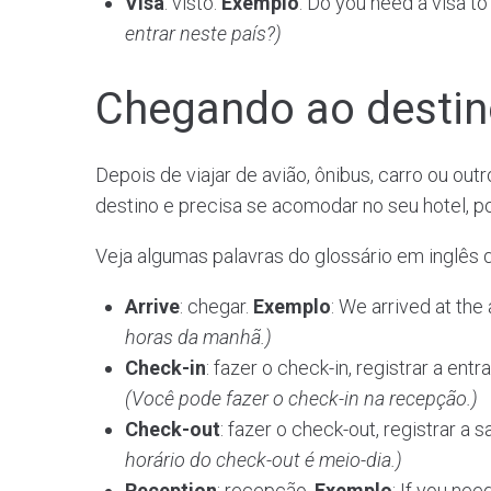
Visa
: visto.
Exemplo
: Do you need a visa to
entrar neste país?)
Chegando ao destin
Depois de viajar de avião, ônibus, carro ou ou
destino e precisa se acomodar no seu hotel, 
Veja algumas palavras do glossário em inglês
Arrive
: chegar.
Exemplo
: We arrived at the 
horas da manhã.)
Check-in
: fazer o check-in, registrar a entr
(Você pode fazer o check-in na recepção.)
Check-out
: fazer o check-out, registrar a s
horário do check-out é meio-dia.)
Reception
: recepção.
Exemplo
: If you nee