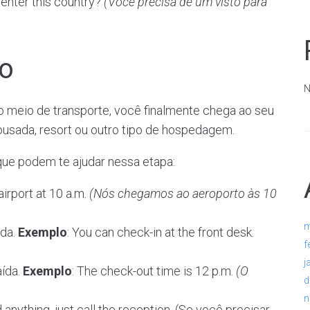
 enter this country?
(Você precisa de um visto para
o
N
tro meio de transporte, você finalmente chega ao seu
pousada, resort ou outro tipo de hospedagem.
 que podem te ajudar nessa etapa:
airport at 10 a.m.
(Nós chegamos ao aeroporto às 10
m
ada.
Exemplo
: You can check-in at the front desk.
f
j
aída.
Exemplo
: The check-out time is 12 p.m.
(O
d
n
d anything, just call the reception. (Se você precisar