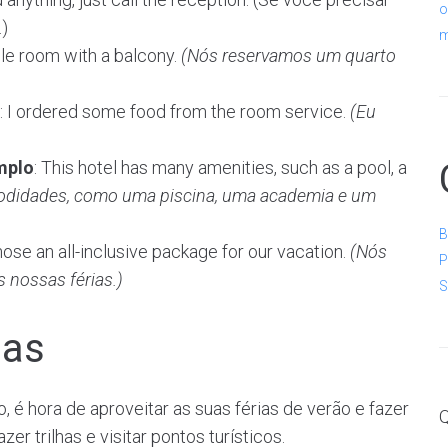
o
.)
m
le room with a balcony.
(Nós reservamos um quarto
: I ordered some food from the room service.
(Eu
mplo
: This hotel has many amenities, such as a pool, a
modidades, como uma piscina, uma academia e um
B
hose an all-inclusive package for our vacation.
(Nós
P
 nossas férias.)
S
ias
, é hora de aproveitar as suas férias de verão e fazer
Q
zer trilhas e visitar pontos turísticos.