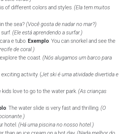
is of different colors and styles.
(Ela tem muitos
 in the sea?
(Você gosta de nadar no mar?)
 surf.
(Ele está aprendendo a surfar.)
cara e tubo.
Exemplo
: You can snorkel and see the
ecife de coral.)
 explore the coast.
(Nós alugamos um barco para
 exciting activity. (
Jet ski é uma atividade divertida e
e kids love to go to the water park.
(As crianças
plo
: The water slide is very fast and thrilling.
(O
ocionante.)
ur hotel.
(Há uma piscina no nosso hotel.)
er than an ice cream on a hot day.
(Nada melhor do