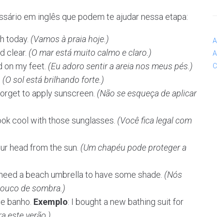
ssário em inglês que podem te ajudar nessa etapa:
ch today.
(Vamos à praia hoje.)
A
d clear.
(O mar está muito calmo e claro.)
A
nd on my feet.
(Eu adoro sentir a areia nos meus pés.)
C
.
(O sol está brilhando forte.)
 forget to apply sunscreen.
(Não se esqueça de aplicar
look cool with those sunglasses.
(Você fica legal com
our head from the sun.
(Um chapéu pode proteger a
 need a beach umbrella to have some shade.
(Nós
pouco de sombra.)
de banho.
Exemplo
: I bought a new bathing suit for
a este verão.)