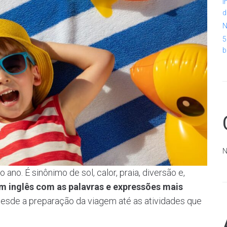
I
d
N
5
b
N
no. É sinônimo de sol, calor, praia, diversão e,
m inglês com as palavras e expressões mais
desde a preparação da viagem até as atividades que