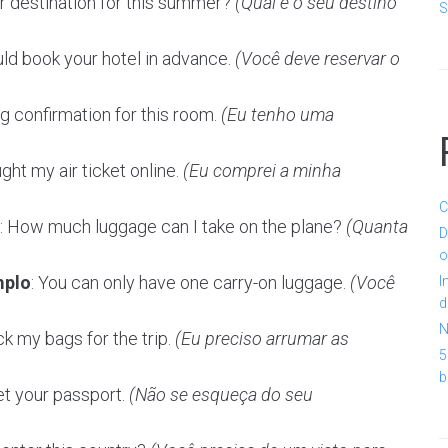
ur destination for this summer?
(Qual é o seu destino
S
uld book your hotel in advance.
(Você deve reservar o
ng confirmation for this room.
(Eu tenho uma
ught my air ticket online.
(Eu comprei a minha
C
: How much luggage can I take on the plane?
(Quanta
D
o
mplo
: You can only have one carry-on luggage.
(Você
I
d
N
ck my bags for the trip.
(Eu preciso arrumar as
5
b
get your passport.
(Não se esqueça do seu