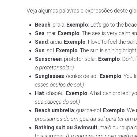
Veja algumas palavras e expressões deste glo
Beach
: praia.
Exemplo
: Let’s go to the bea
Sea
: mar.
Exemplo
: The sea is very calm an
Sand
: areia.
Exemplo
: I love to feel the sa
Sun
: sol.
Exemplo
: The sun is shining bright
Sunscreen
: protetor solar.
Exemplo
: Don’t
o protetor solar.)
Sunglasses
: óculos de sol.
Exemplo
: You 
esses óculos de sol.)
Hat
: chapéu.
Exemplo
: A hat can protect y
sua cabeça do sol.)
Beach umbrella
: guarda-sol.
Exemplo
: We
precisamos de um guarda-sol para ter um 
Bathing suit ou Swimsuit
: maiô ou roupa 
this summer.
(Eu comprei um novo maiô par