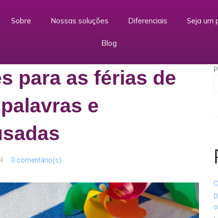
Sobre
Nossas soluções
Diferenciais
Seja um 
Blog
P
s para as férias de
 palavras e
usadas
24
0 comentário(s)
C
D
o