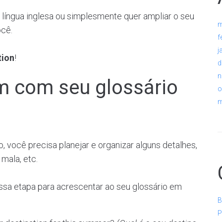
 língua inglesa ou simplesmente quer ampliar o seu
m
você.
f
j
tion
!
d
n
m com seu glossário
o
m
, você precisa planejar e organizar alguns detalhes,
 mala, etc.
ssa etapa para acrescentar ao seu glossário em
B
P