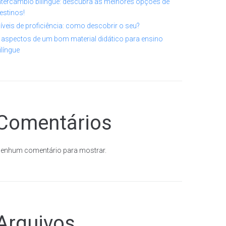
ntercâmbio bilíngue: descubra as melhores opções de
estinos!
íveis de proficiência: como descobrir o seu?
 aspectos de um bom material didático para ensino
ilíngue
Comentários
enhum comentário para mostrar.
Arquivos